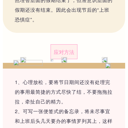
假期还没有结束。因此会出现节后的“上班
┗━养生会所
恐惧症”。
┗━私人订制
精彩视频
应对方法
┗━经络操视频
1、心理放松，要将节日期间还没有处理完
├─经络操视频
的事用最简捷的方式尽快了结，不要拖拖拉
┗━专业教学视频
拉，牵扯自己的精力。
2、可写一张便签式的备忘录，将未尽事宜
├─百岁探秘
和上班后头几天要办的事情罗列其上，这样