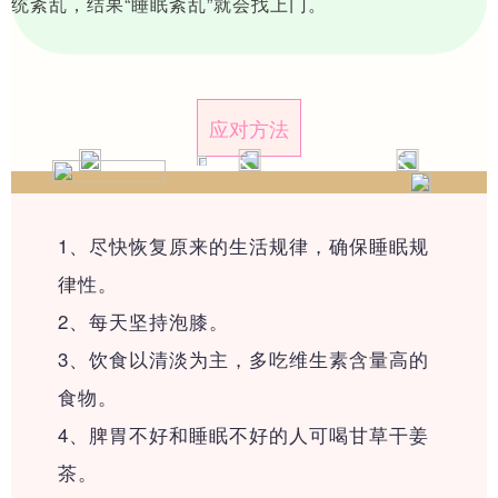
统紊乱，结果“睡眠紊乱”就会找上门。
├─家居面部调理系列
├─本草调理系列
应对方法
├─本草药包艾制品系列
┗━线上产品
1、尽快恢复原来的生活规律，确保睡眠规
律性。
精彩直播
2、每天坚持泡膝。
3、饮食以清淡为主，多吃维生素含量高的
加盟合作
食物。
4、脾胃不好和睡眠不好的人可喝甘草干姜
┗━旗舰风彩
茶。