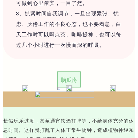
可做到心里踏实，一目了然。
├─经络讲座
3、抓紧时间自我调节，一旦出现紧张、忧
虑、厌倦工作的不良心态，也不要着急，白
┗━宣传及活动视频
天工作时可以喝点茶、咖啡提神，也可以每
过几个小时进行一次慢而深的呼吸。
产品目录
┗━洪光书籍
脑瓜疼
┗━专利工具系列
┗━食品系列
长假玩乐过度，甚至通宵饮酒打牌等，不给身体充分的休
┗━保养调理系列
息时间。这样就打乱了人体正常生物钟，造成植物神经系