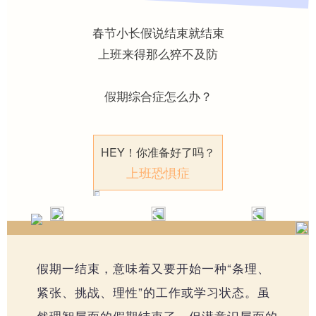
┗━品牌优势
春节小长假说结束就结束
上班来得那么猝不及防
┗━发展历程
假期综合症怎么办？
┗━经络梦工场
HEY！你准备好了吗？
┗━售后服务
上班恐惧症
养生理念
┗━经络检测
假期一结束，意味着又要开始一种“条理、
紧张、挑战、理性”的工作或学习状态。虽
┗━核心项目
然理智层面的假期结束了，但潜意识层面的