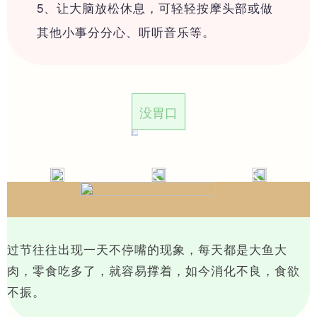
5、让大脑放松休息，可轻轻按摩头部或做
┗━精彩案例
其他小事分分心、听听音乐等。
┗━全国加盟
┗━意向加盟
没胃口
能量空间
过节往往出现一天不停嘴的现象，每天都是大鱼大
肉，零食吃多了，就容易撑着，如今消化不良，食欲
不振。