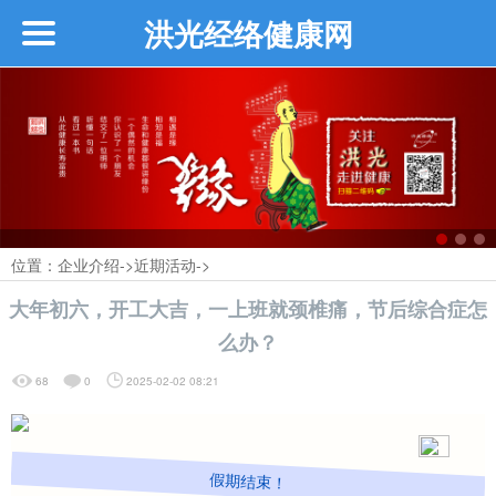
洪光经络健康网
首页
企业介绍
┗━创始人介绍
位置：
企业介绍
->
近期活动
->
大年初六，开工大吉，一上班就颈椎痛，节后综合症怎
┗━近期活动
么办？
68
0
2025-02-02 08:21
┗━品牌故事
┗━品牌介绍
假期结束！