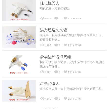
现代机器人
现代机器人对病情辅助...
┗━私人订制
6972
0
2020-06-24
精彩视频
洪光经络久久罐
久久罐：利用机械抽真空原理使罐体内形成负压，
使罐体吸附选...
┗━经络操视频
4436
0
2016-07-07
├─经络操视频
豪华型经络点穴器
携带方便、操作简单，是您日常生活中必不可少的
集医疗与保健...
┗━专业教学视频
4128
0
2016-07-07
洪光经络人
├─百岁探秘
洪光经络人是一款实用新型专利的经络疏通工具...
4640
0
2016-07-07
├─经络讲座