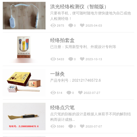
洪光经络检测仪（智能版）
只要有手机，便可随时随地方便快捷地为自己或他
┗━发展历程
人检测经络！
2975
0
2025-04-03
┗━经络梦工场
经络拍套盒
已注册：实用新型专利、外观设计专利等
┗━售后服务
5433
0
2023-10-13
养生理念
一脉灸
产品专利号：202121746572.6
┗━经络检测
514
0
2022-07-27
经络点穴笔
┗━核心项目
点穴笔的刮板的设计是根据人体双手不同的解剖结
构而设计成独...
5590
0
2020-07-07
┗━养生会所