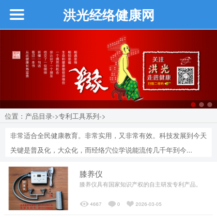
洪光经络健康网
首页
企业介绍
┗━创始人介绍
位置：
产品目录
->
专利工具系列
->
┗━近期活动
非常适合全民健康教育。非常实用，又非常有效。科技发展到今天
┗━品牌故事
关键是普及化，大众化，而经络穴位学说能流传几千年到今...
膝养仪
┗━品牌介绍
膝养仪具有国家知识产权的自主研发专利产品。
4667
0
2026-03-05
┗━品牌优势