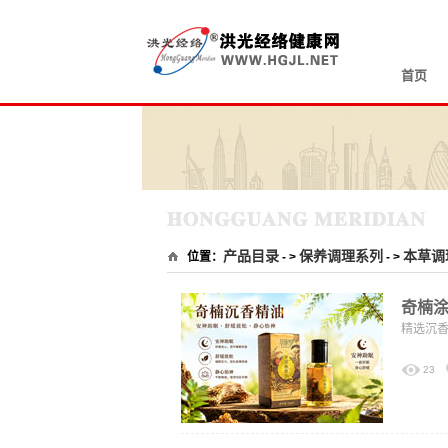
首页
产品目录
保养调理系列
本草调
位置：
- >
- >
奇楠
精选沉
23