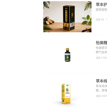
草本
植物提
16
怡美
怡美精
畅气血
1733
草本
草本纯净
膜，增
2103