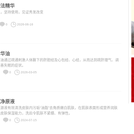
护法精华
取，坚持使用，见证秀发改变
0
2026-06-16
精华油
华油通过疏通刺激人体腋下的肝胆经及心包经、心经，从而达到疏肝理气、调
改善失眠的症状。
0
2026-03-05
纯净原液
源液有效清洗皮肤内污垢“油脂”去角质嫩白肌肤，在肌肤表面形成营养润肤
强皮肤保湿能力，洗后令肌肤不紧绷、有弹性。
0
2024-07-15