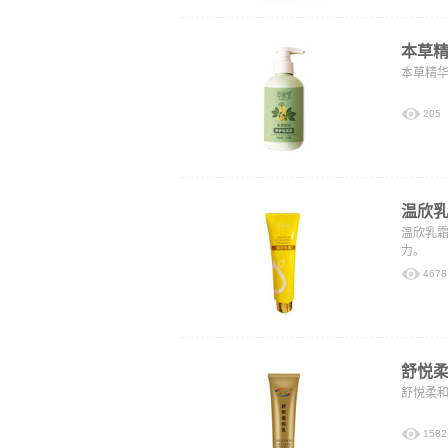
本草
本草精
205
温欣
温欣乳
力。
4678
舒悦
舒悦柔
1582