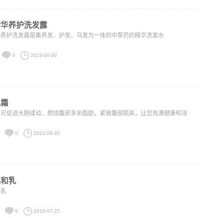
精华养护洗发露
华养护洗发露是集养发、护发、乌发为一体的中草药的精华洗发水
0
2023-06-30
乳霜
霜可促进大肠揉动，燃烧腹部多余脂肪，紧致腹部肌肤，让您充满健康和活
0
2022-09-30
柔和乳
和乳
0
2018-07-25