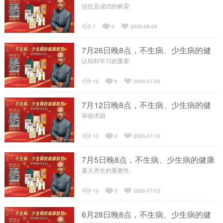
智慧系列讲座...
信任是成功的桥梁
┗━发展历程
7
0
2026-08-04
7月26日晚8点，不生病、少生病的健
┗━经络梦工场
康智慧系列讲...
认知和学习的重要
15
0
2026-07-23
┗━售后服务
7月12日晚8点，不生病、少生病的健
康智慧系列讲...
审病求因
养生理念
10
0
2026-07-10
┗━经络检测
7月5日晚8点，不生病、少生病的健康
智慧系列讲座...
夏天养生的重要性
┗━核心项目
10
0
2026-07-03
┗━养生会所
6月28日晚8点，不生病、少生病的健