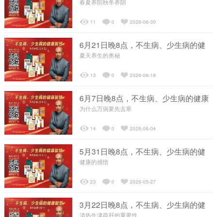
康智慧系列讲...
春夏养阳秋冬养阴
┗━私人订制
11
0
2026-06-30
6月21日晚8点，不生病、少生病的健
精彩视频
康智慧系列讲...
夏天养生的奥秘
13
0
2026-06-18
┗━经络操视频
6月7日晚8点，不生病、少生病的健康
智慧系列讲座...
为什么万病要先去寒
├─经络操视频
14
0
2026-06-04
┗━专业教学视频
5月31日晚8点，不生病、少生病的健
康智慧系列讲...
健康的感悟
├─百岁探秘
23
0
2026-05-27
├─经络讲座
3月22日晚8点，不生病、少生病的健
康智慧系列讲...
清热生津疏肝的重要性