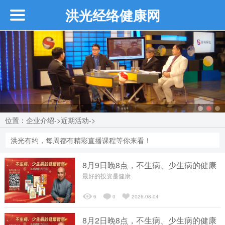
洪光经络健康网
首页
企业介绍
┗━创始人介绍
位置：
企业介绍
->
近期活动
->
┗━近期活动
洪光有约，每周都有精彩直播课程等你来看！
┗━品牌故事
8月9日晚8点，不生病、少生病的健康
智慧系列讲座...
最好的投资是健康
┗━品牌介绍
6
0
2026-08-04
┗━品牌优势
8月2日晚8点，不生病、少生病的健康