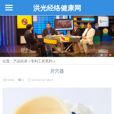
洪光经络健康网
首页
企业介绍
┗━创始人介绍
位置：
产品目录
->
专利工具系列
->
┗━近期活动
开穴器
┗━品牌故事
3209
0
2016-07-07 09:41
┗━品牌介绍
┗━品牌优势