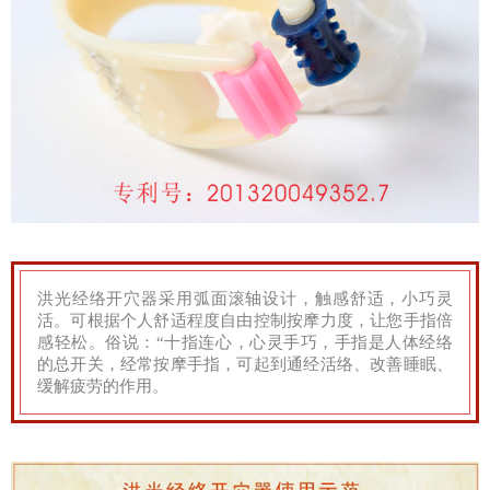
┗━发展历程
┗━经络梦工场
┗━售后服务
养生理念
洪光经络开穴器采用弧面滚轴设计，触感舒适，小巧灵
活。可根据个人舒适程度自由控制按摩力度，让您手指倍
┗━经络检测
感轻松。俗说：“十指连心，心灵手巧，手指是人体经络
的总开关，经常按摩手指，可起到通经活络、改善睡眠、
缓解疲劳的作用。
┗━核心项目
┗━养生会所