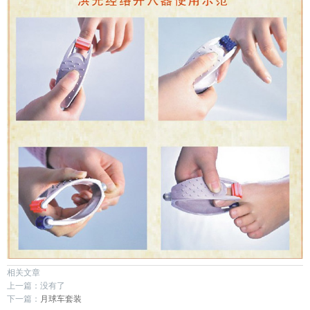
┗━私人订制
精彩视频
┗━经络操视频
├─经络操视频
┗━专业教学视频
├─百岁探秘
相关文章
上一篇：
没有了
├─经络讲座
下一篇：
月球车套装