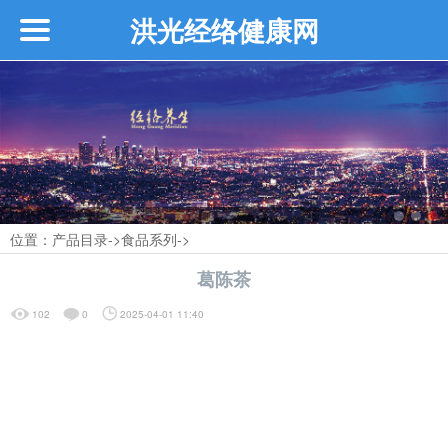
洪光经络健康网
首页
企业介绍
┗━创始人介绍
位置：
产品目录
->
食品系列
->
┗━近期活动
葛陈茶
┗━品牌故事
102
0
2025-04-01 11:40
┗━品牌介绍
┗━品牌优势