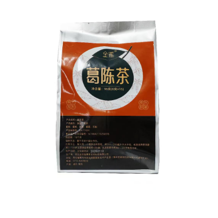
┗━发展历程
┗━经络梦工场
┗━售后服务
养生理念
┗━经络检测
┗━核心项目
┗━养生会所