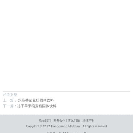
┗━私人订制
精彩视频
┗━经络操视频
├─经络操视频
┗━专业教学视频
相关文章
上一篇：
水晶番茄花粉固体饮料
├─百岁探秘
下一篇：
冻干苹果燕麦粉固体饮料
联系我们
|
商务合作
|
常见问题
|
法律声明
├─经络讲座
Copyright © 2017 Hongguang Meridian . All rights reserved